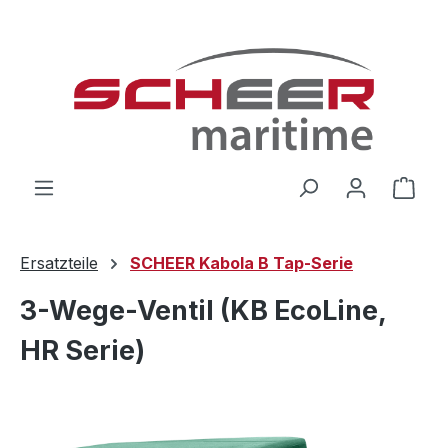
Zum Hauptinhalt springen
Ware
Ersatzteile
SCHEER Kabola B Tap-Serie
3-Wege-Ventil (KB EcoLine,
HR Serie)
Bildergalerie überspringen