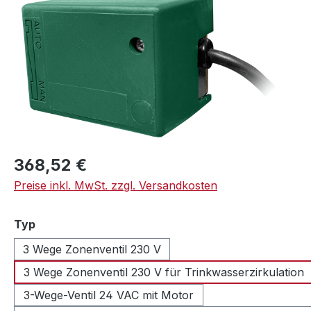
Regulärer Preis:
368,52 €
Preise inkl. MwSt. zzgl. Versandkosten
auswählen
Typ
3 Wege Zonenventil 230 V
3 Wege Zonenventil 230 V für Trinkwasserzirkulation
3-Wege-Ventil 24 VAC mit Motor