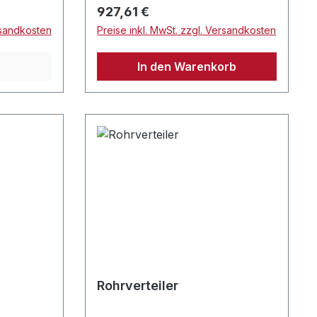
zulässig.
Regulärer Preis:
927,61 €
rsandkosten
Preise inkl. MwSt. zzgl. Versandkosten
In den Warenkorb
Rohrverteiler