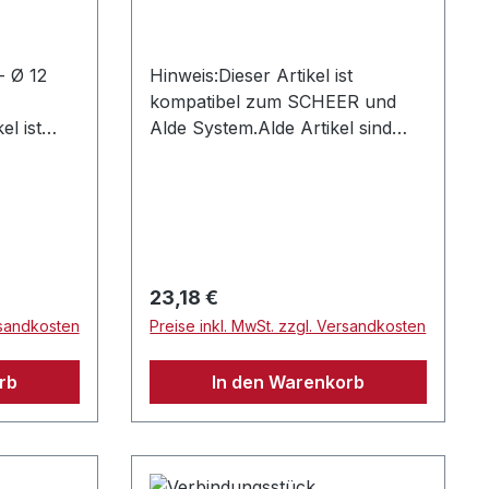
- Ø 12
Hinweis:Dieser Artikel ist
kompatibel zum SCHEER und
el ist
Alde System.Alde Artikel sind
ER und
nur für drucklose Systeme
l sind
zulässig.
teme
Regulärer Preis:
23,18 €
rsandkosten
Preise inkl. MwSt. zzgl. Versandkosten
rb
In den Warenkorb