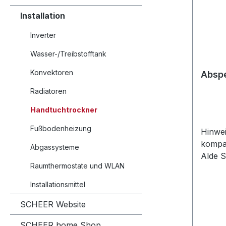
Installation
Inverter
Wasser-/Treibstofftank
Konvektoren
Absp
Radiatoren
Handtuchtrockner
Fußbodenheizung
Hinwei
kompa
Abgassysteme
Alde S
Raumthermostate und WLAN
System
Installationsmittel
SCHEER Website
SCHEER home Shop