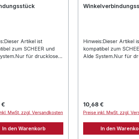
indungsstück
Winkelverbindungs
s:Dieser Artikel ist
Hinweis:Dieser Artikel is
tibel zum SCHEER und
kompatibel zum SCHE
ystem.Nur für drucklose
Alde System.Nur für dr
e zulässig.
Systeme zulässig.
rer Preis:
Regulärer Preis:
 €
10,68 €
inkl. MwSt. zzgl. Versandkosten
Preise inkl. MwSt. zzgl. Ve
In den Warenkorb
In den Warenko