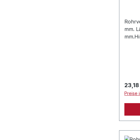
Rohrve
mm. L
mm.Hin
kompa
Alde S
System
Regulä
23,18
Preise 