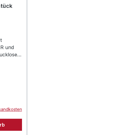
stück
t
ER und
ucklose
rsandkosten
rb