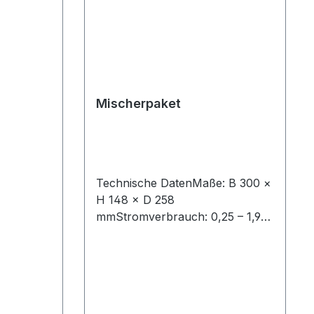
Mischerpaket
Technische DatenMaße: B 300 ×
H 148 × D 258
mmStromverbrauch: 0,25 – 1,9
ARohr: Ø 16 - Ø 22 mmGewicht:
2,0 kgHinweis:Dieser Artikel ist
kompatibel zum SCHEER und
Alde System.Alde Artikel sind
nur für drucklose Systeme