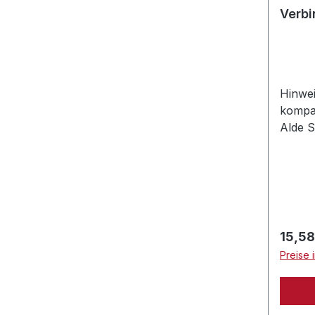
Verb
Hinwei
kompa
Alde S
System
Regulä
15,58
Preise 