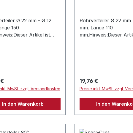
rteiler Ø 22 mm - Ø 12
Rohrverteiler Ø 22 mm 
änge 150
mm. Länge 110
weis:Dieser Artikel ist
mm.Hinweis:Dieser Artik
tibel zum SCHEER und
kompatibel zum SCHE
ystem.Nur für drucklose
Alde System.Alde Artike
e zulässig.
nur für drucklose Sys
zulässig.
rer Preis:
Regulärer Preis:
 €
19,76 €
inkl. MwSt. zzgl. Versandkosten
Preise inkl. MwSt. zzgl. Ve
In den Warenkorb
In den Warenko