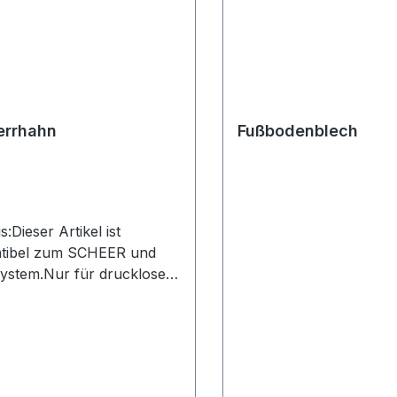
errhahn
Fußbodenblech
s:Dieser Artikel ist
tibel zum SCHEER und
ystem.Nur für drucklose
e zulässig.