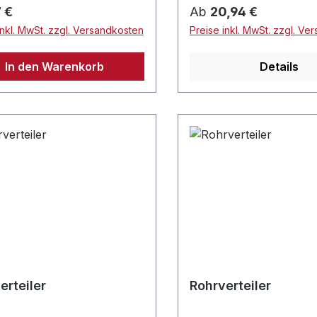
rer Preis:
Regulärer Preis:
 €
Ab
20,94 €
inkl. MwSt. zzgl. Versandkosten
Preise inkl. MwSt. zzgl. Ve
In den Warenkorb
Details
erteiler
Rohrverteiler