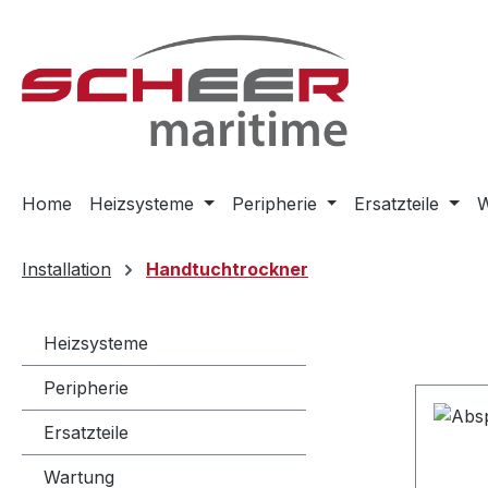
m Hauptinhalt springen
Zur Suche springen
Zur Hauptnavigation springen
Home
Heizsysteme
Peripherie
Ersatzteile
W
Installation
Handtuchtrockner
Heizsysteme
Peripherie
Ersatzteile
Wartung