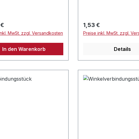
rer Preis:
Regulärer Preis:
 €
1,53 €
inkl. MwSt. zzgl. Versandkosten
Preise inkl. MwSt. zzgl. Ve
In den Warenkorb
Details