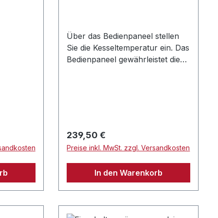
Über das Bedienpaneel stellen
Sie die Kesseltemperatur ein. Das
Bedienpaneel gewährleistet die
Stromversorgungfür den
Brenner, die Umwälzpumpe und
das 3-Wege-Ventil. Am
Bedienpaneel ist außerdem ein
Temperaturfühlerangebracht,
der in den Kessel reicht und die
Regulärer Preis:
239,50 €
Kesselwassertemperatur misst.
rsandkosten
Preise inkl. MwSt. zzgl. Versandkosten
rb
In den Warenkorb