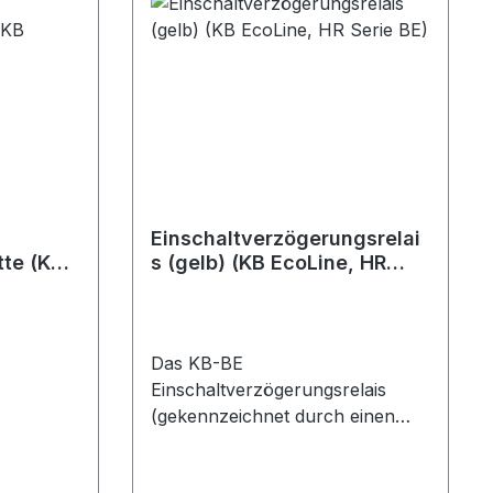
Einschaltverzögerungsrelai
tte (KB
s (gelb) (KB EcoLine, HR
E)
Serie BE)
Das KB-BE
Einschaltverzögerungsrelais
(gekennzeichnet durch einen
gelben Punkt) verzögert für 120
Sekunden nach einer