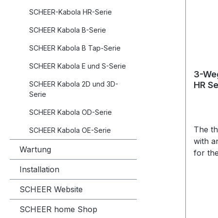
SCHEER-Kabola HR-Serie
SCHEER Kabola B-Serie
SCHEER Kabola B Tap-Serie
SCHEER Kabola E und S-Serie
3-Weg
SCHEER Kabola 2D und 3D-
HR Se
Serie
SCHEER Kabola OD-Serie
The th
SCHEER Kabola OE-Serie
with an
Wartung
for the two-point control as a
mixer 
Installation
water system. The three way
valve 
SCHEER Website
boiler thermostat or by a room
SCHEER home Shop
thermo