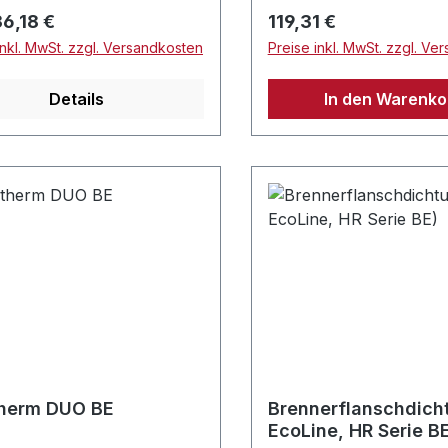
en automatic and
rer Preis:
Regulärer Preis:
6,18 €
119,31 €
l mode (AUTO / MAN).
inkl. MwSt. zzgl. Versandkosten
Preise inkl. MwSt. zzgl. Ve
-Ventil ist mit einem
ischen Antrieb versehen.
Details
In den Warenko
d für die
nktregelung als Mischer
erteiler im
rsystem eingesetzt.
Wege-Ventil wird über das
thermostat oder ein
ermostat gesteuert.
therm DUO BE
Brennerflanschdich
EcoLine, HR Serie B