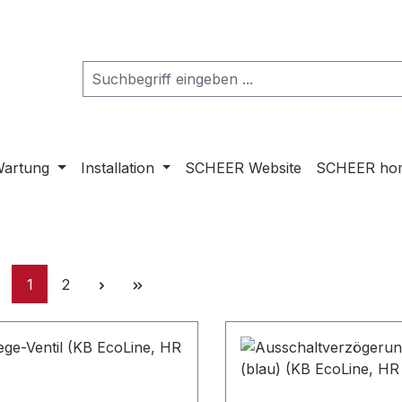
artung
Installation
SCHEER Website
SCHEER ho
Seite
Seite
1
2