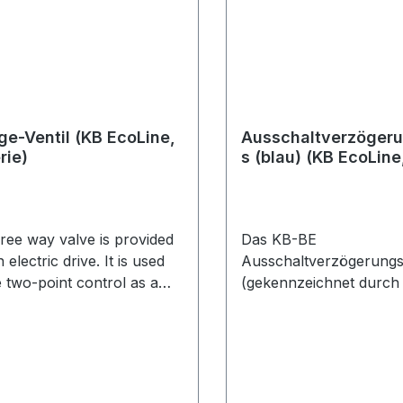
e-Ventil (KB EcoLine,
Ausschaltverzögeru
rie)
s (blau) (KB EcoLine
Serie BE)
ree way valve is provided
Das KB-BE
 electric drive. It is used
Ausschaltverzögerungsr
(gekennzeichnet durch
or distribution in the hot
blauen Punkt) ermöglicht am
Ende der Wärmeanford
is controlled either by the
eine Nachspülzeit des Gebläses
von 120 Sekunden.
stat. You can switch via a