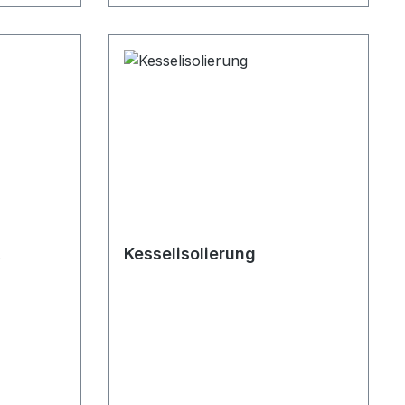
einsetzbar. Mit seinem
Bajonettverschluss ist das Alloy-
Flammenrohr sehr schnell
demontierbar, dies erleichert die
Servicearbeiten.Wartungshinweis
:Optische Prüfung jährlich. Bei
Bedarf mit Originalteilen
auswechseln. Empfohlene
Austauschperiode: alle vier
Jahre
t
Kesselisolierung