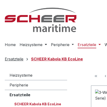
m Hauptinhalt springen
Zur Suche springen
Zur Hauptnavigation springen
Home
Heizsysteme
Peripherie
Ersatzteile
W
Ersatzteile
SCHEER Kabola KB EcoLine
Heizsysteme
Peripherie
Ersatzteile
SCHEER Kabola KB EcoLine