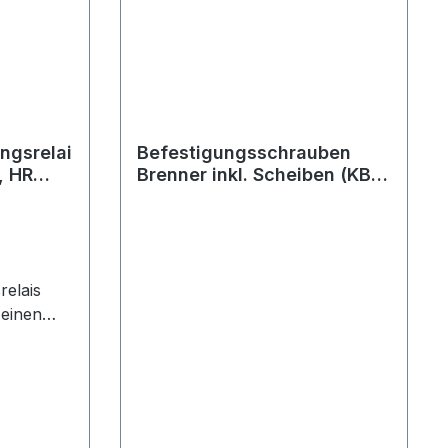
ngsrelai
Befestigungsschrauben
, HR
Brenner inkl. Scheiben (KB
EcoLine, HR Serie BE)
elais
 einen
erung