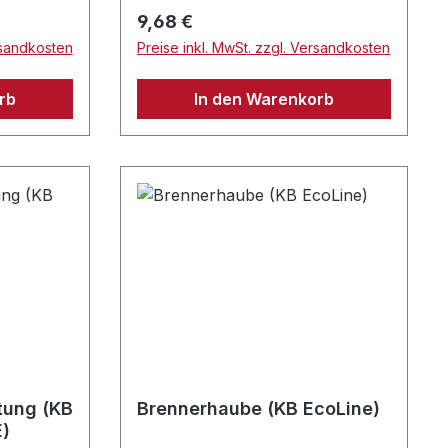
Regulärer Preis:
9,68 €
rsandkosten
Preise inkl. MwSt. zzgl. Versandkosten
rb
In den Warenkorb
tung (KB
Brennerhaube (KB EcoLine)
E)