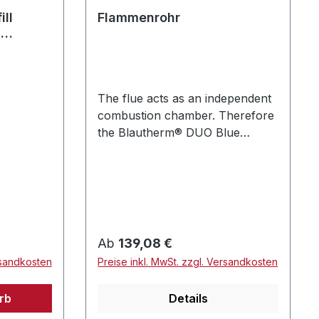
ill
Flammenrohr
B
R Serie
aube
The flue acts as an independent
combustion chamber. Therefore
the Blautherm® DUO Blue
Efficiency® is applicable to all
commercially available boilers.
The alloy flue can be dismantled
quickly, due to its bayonet lock.
This simplifies the service. Das
Flammenrohr wirkt als
Regulärer Preis:
Ab
139,08 €
eigenständige Brennkammer. Der
rsandkosten
Preise inkl. MwSt. zzgl. Versandkosten
Blautherm® DUO Blue
Efficiency® ist damit auf allen
rb
Details
marktüblichen Heizkesseln