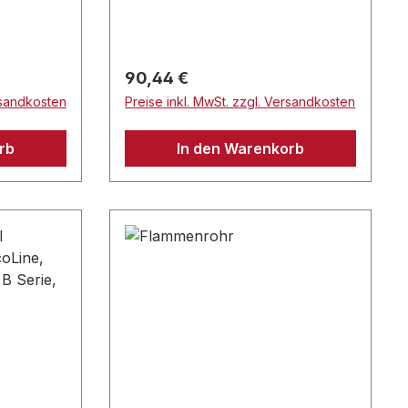
Spannungsunterbrechung
(Umschalten von Bordspannung
auf Landversorgung) den
Brennerstart.
Regulärer Preis:
90,44 €
rsandkosten
Preise inkl. MwSt. zzgl. Versandkosten
rb
In den Warenkorb