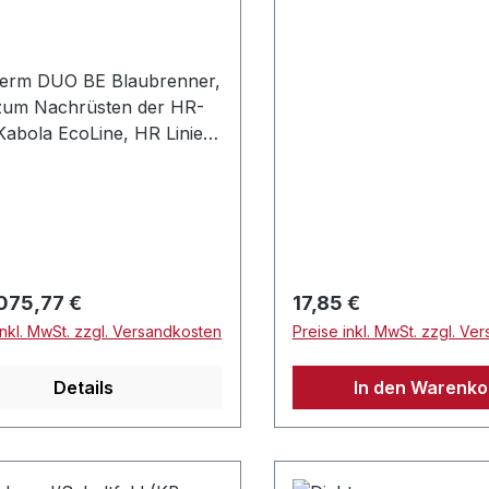
herm DUO BE Blaubrenner,
zum Nachrüsten der HR-
(Kabola EcoLine, HR Linie,
nie BE)Broschüre
hermDUO BE (684
dukt-ID-Nr.: CE-
CMKD2350Die KABOLA
erie ist perfekt
immt für den Einsatz an
rer Preis:
Regulärer Preis:
075,77 €
17,85 €
n Schiffen. Der
inkl. MwSt. zzgl. Versandkosten
Preise inkl. MwSt. zzgl. Ve
renner DUO BE Blue
ency® brennt mit einer
Details
In den Warenko
temperatur von ca.
Grad Celsius.und sichert
ollständige Verbrennung
rennstoff. Somit ist