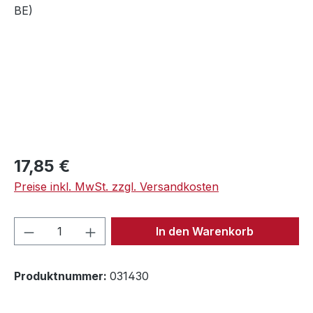
Regulärer Preis:
17,85 €
Preise inkl. MwSt. zzgl. Versandkosten
Produkt Anzahl: Gib den gewünschten We
In den Warenkorb
Produktnummer:
031430