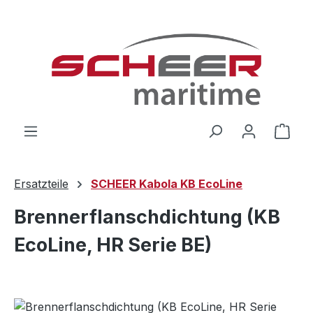
Zum Hauptinhalt springen
Ware
Ersatzteile
SCHEER Kabola KB EcoLine
Brennerflanschdichtung (KB
EcoLine, HR Serie BE)
Bildergalerie überspringen