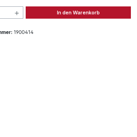
 Anzahl: Gib den gewünschten Wert ein 
In den Warenkorb
mmer:
1900414