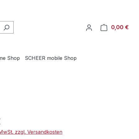
0,00 €
Ware
me Shop
SCHEER mobile Shop
eis:
€
. MwSt. zzgl. Versandkosten