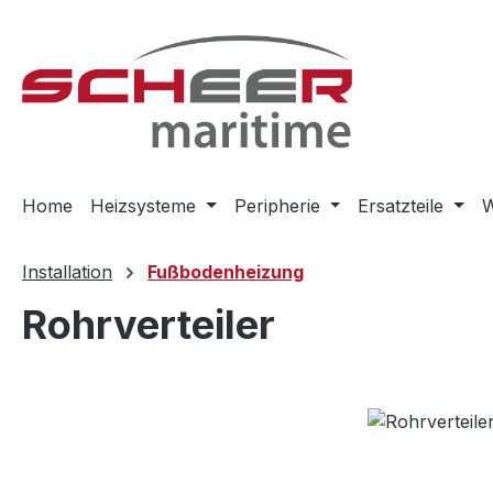
m Hauptinhalt springen
Zur Suche springen
Zur Hauptnavigation springen
Home
Heizsysteme
Peripherie
Ersatzteile
W
Installation
Fußbodenheizung
Rohrverteiler
Bildergalerie überspringen