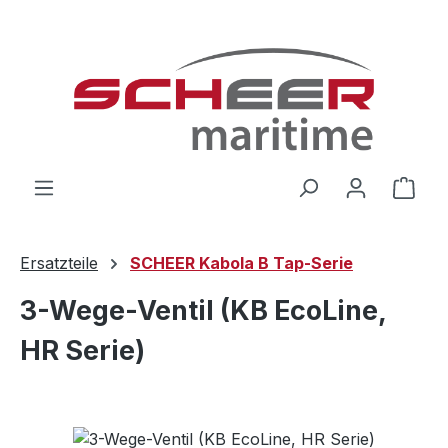
Zum Hauptinhalt springen
Ware
Ersatzteile
SCHEER Kabola B Tap-Serie
3-Wege-Ventil (KB EcoLine,
HR Serie)
Bildergalerie überspringen