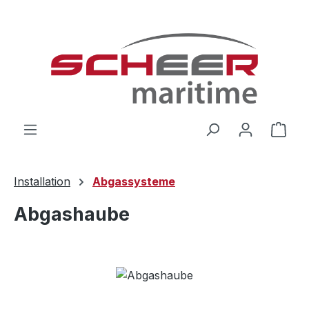
Zum Hauptinhalt springen
Ware
Installation
Abgassysteme
Abgashaube
Bildergalerie überspringen