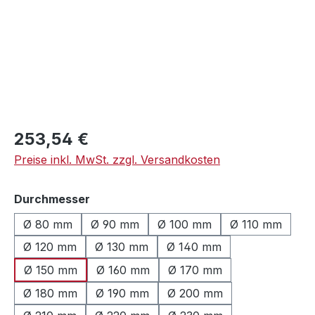
Regulärer Preis:
253,54 €
Preise inkl. MwSt. zzgl. Versandkosten
auswählen
Durchmesser
Ø 80 mm
Ø 90 mm
Ø 100 mm
Ø 110 mm
Ø 120 mm
Ø 130 mm
Ø 140 mm
Ø 150 mm
Ø 160 mm
Ø 170 mm
Ø 180 mm
Ø 190 mm
Ø 200 mm