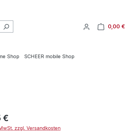
0,00 €
Ware
me Shop
SCHEER mobile Shop
eis:
 €
. MwSt. zzgl. Versandkosten