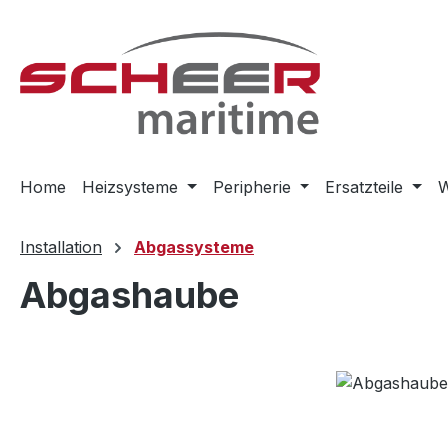
m Hauptinhalt springen
Zur Suche springen
Zur Hauptnavigation springen
Home
Heizsysteme
Peripherie
Ersatzteile
W
Installation
Abgassysteme
Abgashaube
Bildergalerie überspringen