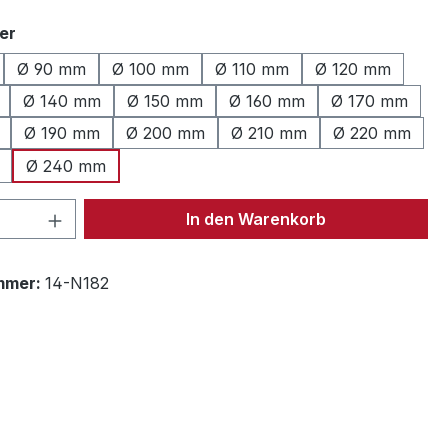
auswählen
er
Ø 90 mm
Ø 100 mm
Ø 110 mm
Ø 120 mm
Ø 140 mm
Ø 150 mm
Ø 160 mm
Ø 170 mm
Ø 190 mm
Ø 200 mm
Ø 210 mm
Ø 220 mm
Ø 240 mm
 Anzahl: Gib den gewünschten Wert ein 
In den Warenkorb
mmer:
14-N182