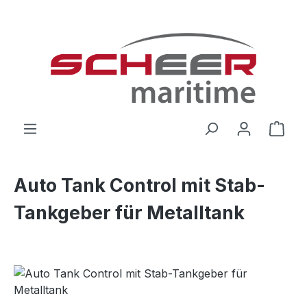
Zum Hauptinhalt springen
Ware
Auto Tank Control mit Stab-
Tankgeber für Metalltank
Bildergalerie überspringen