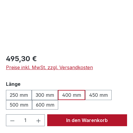
Regulärer Preis:
495,30 €
Preise inkl. MwSt. zzgl. Versandkosten
auswählen
Länge
250 mm
300 mm
400 mm
450 mm
500 mm
600 mm
Produkt Anzahl: Gib den gewünschten We
In den Warenkorb