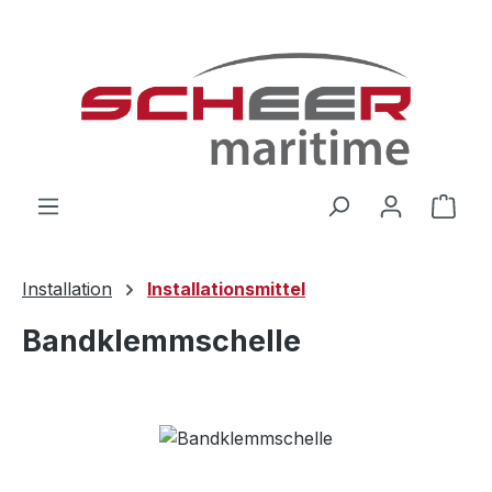
Zum Hauptinhalt springen
Ware
Installation
Installationsmittel
Bandklemmschelle
Bildergalerie überspringen