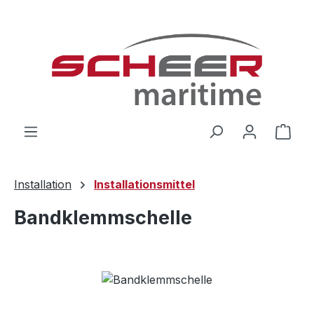
Zum Hauptinhalt springen
Ware
Installation
Installationsmittel
Bandklemmschelle
Bildergalerie überspringen