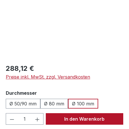
Regulärer Preis:
288,12 €
Preise inkl. MwSt. zzgl. Versandkosten
auswählen
Durchmesser
Ø 50/90 mm
Ø 80 mm
Ø 100 mm
Produkt Anzahl: Gib den gewünschten We
In den Warenkorb