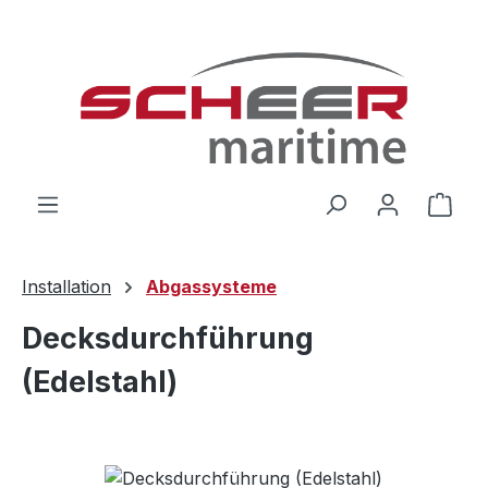
Zum Hauptinhalt springen
Ware
Installation
Abgassysteme
Decksdurchführung
(Edelstahl)
Bildergalerie überspringen