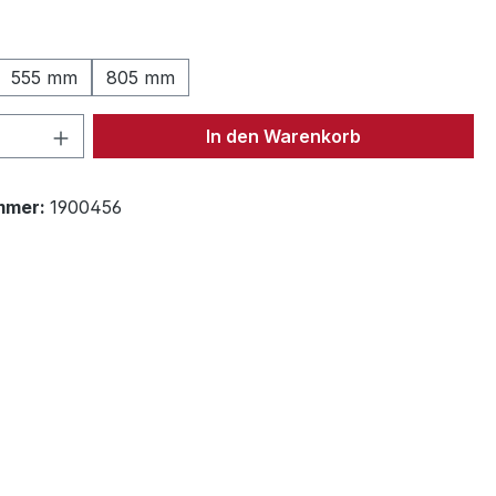
ählen
555 mm
805 mm
 Anzahl: Gib den gewünschten Wert ein 
In den Warenkorb
mmer:
1900456