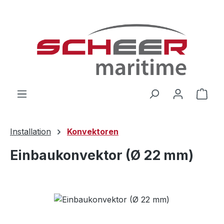
Zum Hauptinhalt springen
Ware
Installation
Konvektoren
Einbaukonvektor (Ø 22 mm)
Bildergalerie überspringen