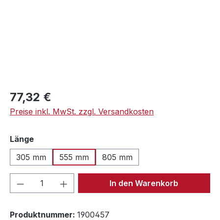
Regulärer Preis:
77,32 €
Preise inkl. MwSt. zzgl. Versandkosten
auswählen
Länge
305 mm
555 mm
805 mm
Produkt Anzahl: Gib den gewünschten We
In den Warenkorb
Produktnummer:
1900457