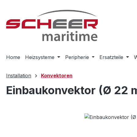
m Hauptinhalt springen
Zur Suche springen
Zur Hauptnavigation springen
Home
Heizsysteme
Peripherie
Ersatzteile
W
Installation
Konvektoren
Einbaukonvektor (Ø 22
Bildergalerie überspringen