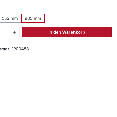
ählen
555 mm
805 mm
 Anzahl: Gib den gewünschten Wert ein 
In den Warenkorb
mmer:
1900458