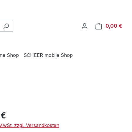
0,00 €
Ware
me Shop
SCHEER mobile Shop
eis:
 €
. MwSt. zzgl. Versandkosten