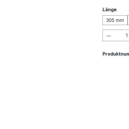
ausw
Länge
305 mm
Produkt
Produktnu