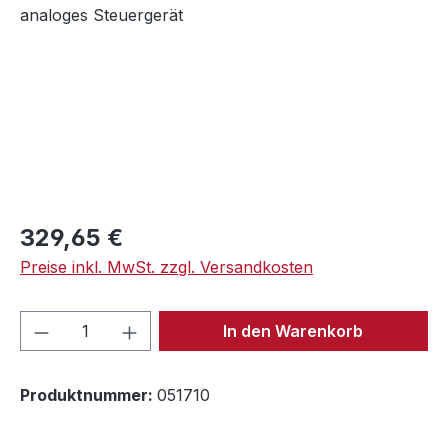
Regulärer Preis:
329,65 €
Preise inkl. MwSt. zzgl. Versandkosten
Produkt Anzahl: Gib den gewünschten We
In den Warenkorb
Produktnummer:
051710