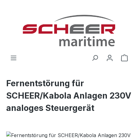
Zum Hauptinhalt springen
Ware
Fernentstörung für
SCHEER/Kabola Anlagen 230V
analoges Steuergerät
Bildergalerie überspringen