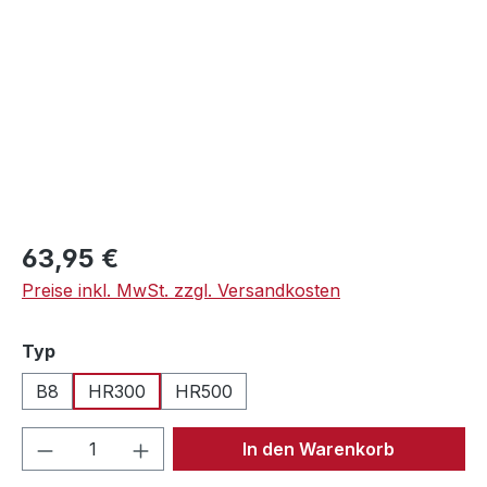
Regulärer Preis:
63,95 €
Preise inkl. MwSt. zzgl. Versandkosten
auswählen
Typ
B8
HR300
HR500
Produkt Anzahl: Gib den gewünschten We
In den Warenkorb