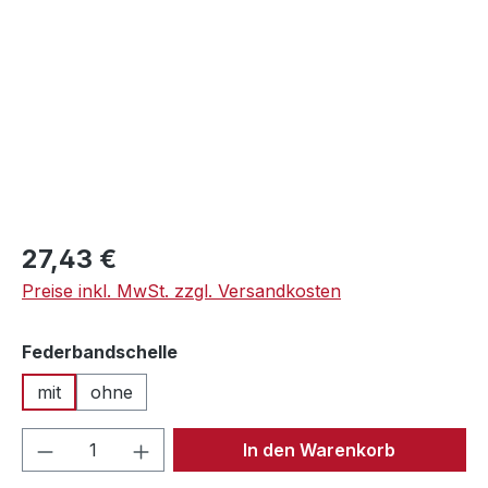
Regulärer Preis:
27,43 €
Preise inkl. MwSt. zzgl. Versandkosten
auswählen
Federbandschelle
mit
ohne
Produkt Anzahl: Gib den gewünschten We
In den Warenkorb