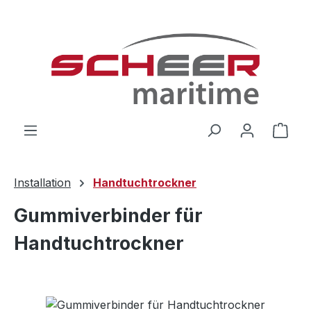
Zum Hauptinhalt springen
Ware
Installation
Handtuchtrockner
Gummiverbinder für
Handtuchtrockner
Bildergalerie überspringen