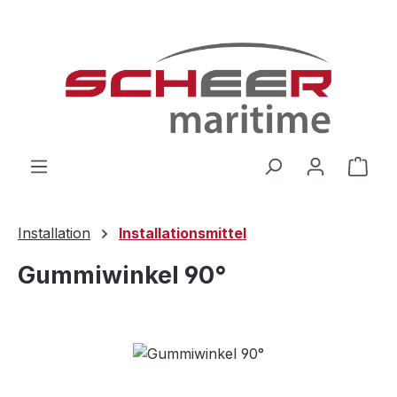
Zum Hauptinhalt springen
Ware
Installation
Installationsmittel
Gummiwinkel 90°
Bildergalerie überspringen