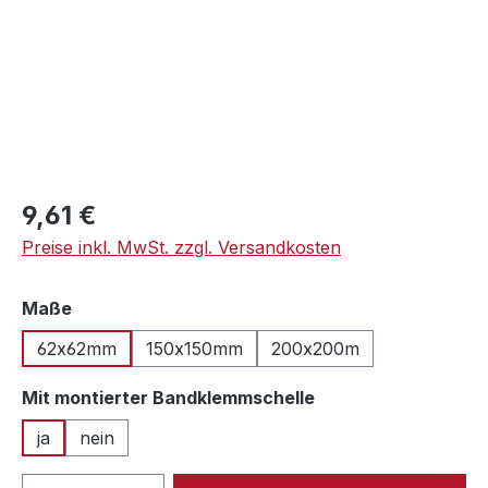
Regulärer Preis:
9,61 €
Preise inkl. MwSt. zzgl. Versandkosten
auswählen
Maße
62x62mm
150x150mm
200x200m
auswählen
Mit montierter Bandklemmschelle
ja
nein