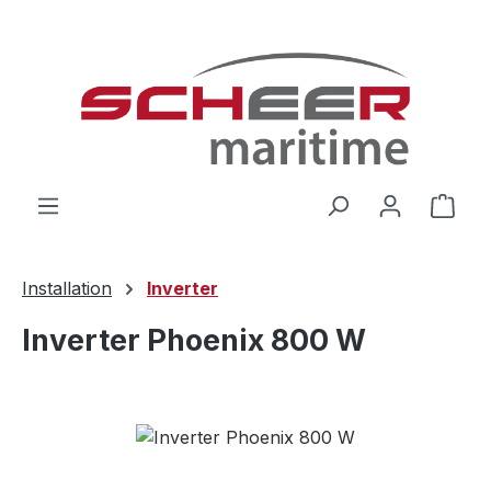
Zum Hauptinhalt springen
Ware
Installation
Inverter
Inverter Phoenix 800 W
Bildergalerie überspringen