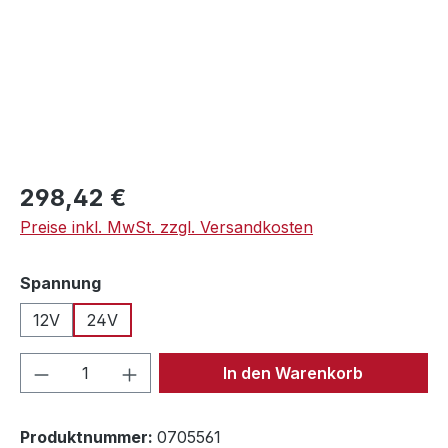
Regulärer Preis:
298,42 €
Preise inkl. MwSt. zzgl. Versandkosten
auswählen
Spannung
12V
24V
Produkt Anzahl: Gib den gewünschten We
In den Warenkorb
Produktnummer:
0705561