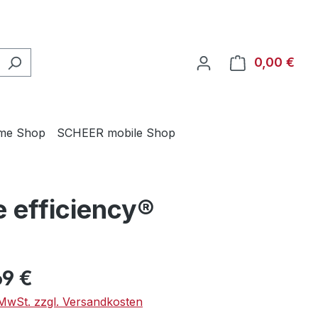
0,00 €
Ware
me Shop
SCHEER mobile Shop
 efficiency®
eis:
69 €
. MwSt. zzgl. Versandkosten