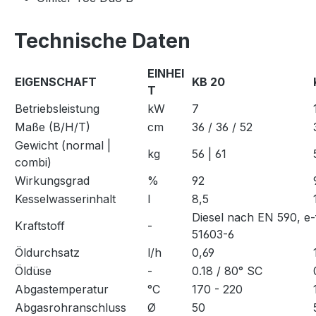
Technische Daten
EINHEI
EIGENSCHAFT
KB 20
T
Betriebsleistung
kW
7
Maße (B/H/T)
cm
36 / 36 / 52
Gewicht (normal |
kg
56 | 61
combi)
Wirkungsgrad
%
92
Kesselwasserinhalt
l
8,5
Diesel nach EN 590, e
Kraftstoff
-
51603-6
Öldurchsatz
l/h
0,69
Öldüse
-
0.18 / 80° SC
Abgastemperatur
°C
170 - 220
Abgasrohranschluss
Ø
50