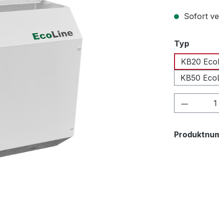
Sofort ve
auswäh
Typ
KB20 Eco
KB50 Eco
Produkt
Produktnu