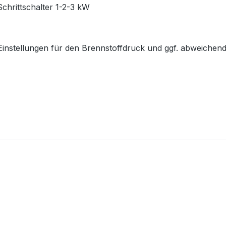
chrittschalter 1-2-3 kW
r Einstellungen für den Brennstoffdruck und ggf. abweichen