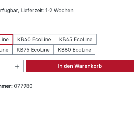
rfügbar, Lieferzeit: 1-2 Wochen
len
Line
KB40 EcoLine
KB45 EcoLine
Line
KB75 EcoLine
KB80 EcoLine
 Anzahl: Gib den gewünschten Wert ein 
In den Warenkorb
mmer:
077980