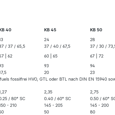
KB 40
KB 45
KB 50
13
24
28
37 / 37 / 65,5
37 / 40 / 67,5
37 / 30 / 73,
57 | 62
60 | 65
67 | 72
93
93
94
17,5
20
23
-fuels fossilfrei HVO, GTL oder BTL nach DIN EN 15940 so
1,27
2,35
2,75
0.25 / 80° SC
0.40 / 60° SC
0.50 / 60° S
150 - 210
145 - 205
145 - 200
50
50
80