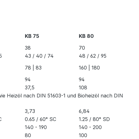
KB 75
KB 80
38
70
5
43 / 40 / 74
48 / 62 / 95
78 | 83
160 | 180
94
94
37,5
108
wie Heizöl nach DIN 51603-1 und Bioheizöl nach DIN
3,73
6,84
C
0.65 / 60° SC
1.25 / 80° SD
140 - 190
140 - 200
80
100