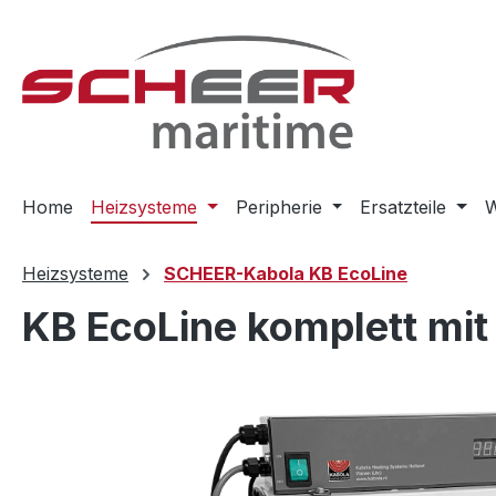
m Hauptinhalt springen
Zur Suche springen
Zur Hauptnavigation springen
Home
Heizsysteme
Peripherie
Ersatzteile
W
Heizsysteme
SCHEER-Kabola KB EcoLine
KB EcoLine komplett mit
Bildergalerie überspringen