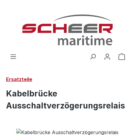
Zum Hauptinhalt springen
Ware
Ersatzteile
Kabelbrücke
Ausschaltverzögerungsrelais
Bildergalerie überspringen