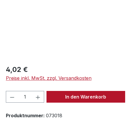
Regulärer Preis:
4,02 €
Preise inkl. MwSt. zzgl. Versandkosten
Produkt Anzahl: Gib den gewünschten We
In den Warenkorb
Produktnummer:
073018