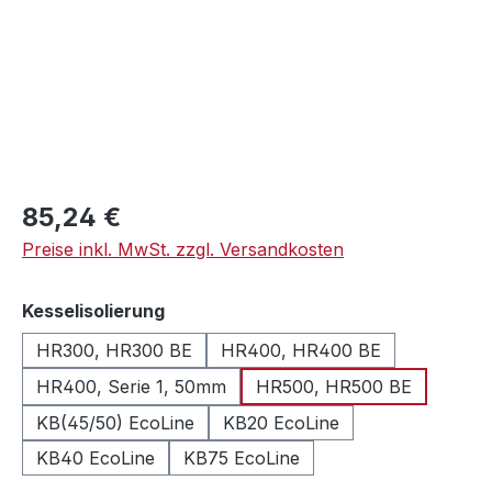
Regulärer Preis:
85,24 €
Preise inkl. MwSt. zzgl. Versandkosten
auswählen
Kesselisolierung
HR300, HR300 BE
HR400, HR400 BE
HR400, Serie 1, 50mm
HR500, HR500 BE
KB(45/50) EcoLine
KB20 EcoLine
KB40 EcoLine
KB75 EcoLine