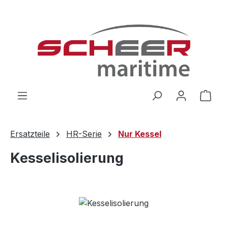
Zum Hauptinhalt springen
Ware
Ersatzteile
HR-Serie
Nur Kessel
Kesselisolierung
Bildergalerie überspringen