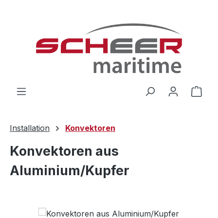
Zum Hauptinhalt springen
Ware
Installation
Konvektoren
Konvektoren aus
Aluminium/Kupfer
Bildergalerie überspringen