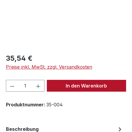
Regulärer Preis:
35,54 €
Preise inkl. MwSt. zzgl. Versandkosten
Produkt Anzahl: Gib den gewünschten We
In den Warenkorb
Produktnummer:
35-004
Beschreibung