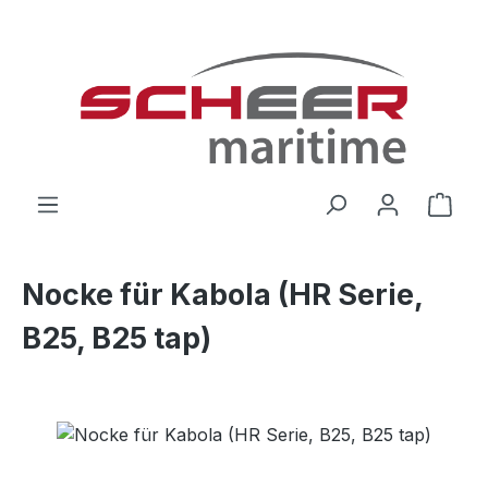
Zum Hauptinhalt springen
Ware
Nocke für Kabola (HR Serie,
B25, B25 tap)
Bildergalerie überspringen