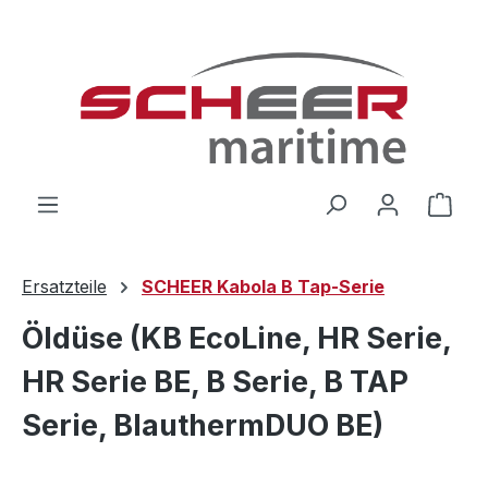
Zum Hauptinhalt springen
Ware
Ersatzteile
SCHEER Kabola B Tap-Serie
Öldüse (KB EcoLine, HR Serie,
HR Serie BE, B Serie, B TAP
Serie, BlauthermDUO BE)