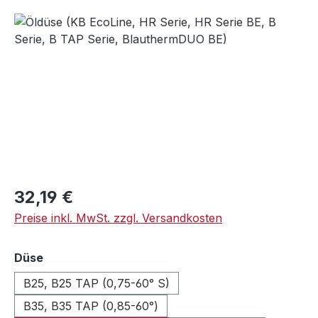
Bildergalerie überspringen
Regulärer Preis:
32,19 €
Preise inkl. MwSt. zzgl. Versandkosten
auswählen
Düse
B25, B25 TAP (0,75-60° S)
B35, B35 TAP (0,85-60°)