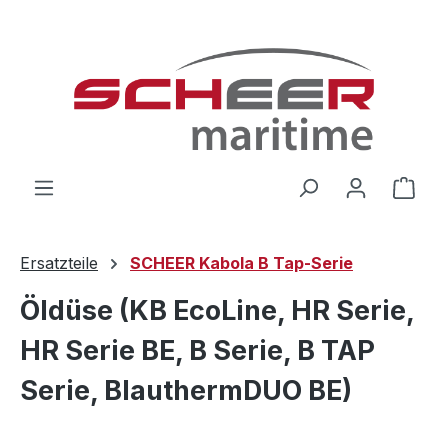
Zum Hauptinhalt springen
Ware
Ersatzteile
SCHEER Kabola B Tap-Serie
Öldüse (KB EcoLine, HR Serie,
HR Serie BE, B Serie, B TAP
Serie, BlauthermDUO BE)