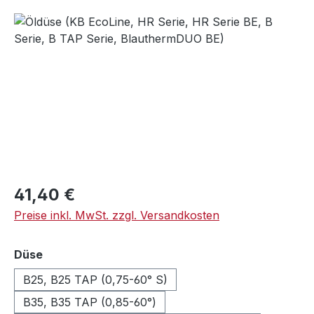
Bildergalerie überspringen
Regulärer Preis:
41,40 €
Preise inkl. MwSt. zzgl. Versandkosten
auswählen
Düse
B25, B25 TAP (0,75-60° S)
B35, B35 TAP (0,85-60°)