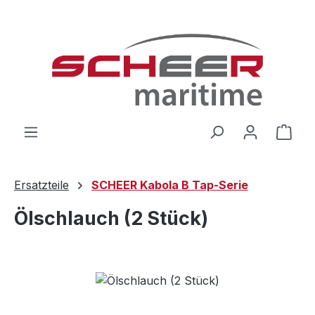
Zum Hauptinhalt springen
Ware
Ersatzteile
SCHEER Kabola B Tap-Serie
Ölschlauch (2 Stück)
Bildergalerie überspringen