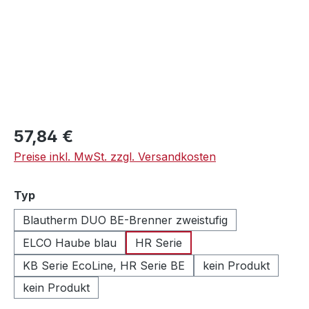
Regulärer Preis:
57,84 €
Preise inkl. MwSt. zzgl. Versandkosten
auswählen
Typ
Blautherm DUO BE-Brenner zweistufig
ELCO Haube blau
HR Serie
KB Serie EcoLine, HR Serie BE
kein Produkt
kein Produkt