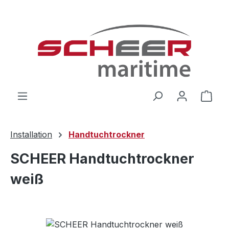
Zum Hauptinhalt springen
Ware
Installation
Handtuchtrockner
SCHEER Handtuchtrockner
weiß
Bildergalerie überspringen