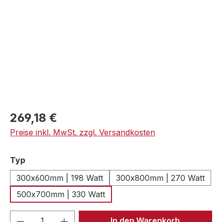
Regulärer Preis:
269,18 €
Preise inkl. MwSt. zzgl. Versandkosten
auswählen
Typ
300x600mm | 198 Watt
300x800mm | 270 Watt
500x700mm | 330 Watt
Produkt Anzahl: Gib den gewünschten We
In den Warenkorb