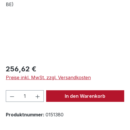
Regulärer Preis:
256,62 €
Preise inkl. MwSt. zzgl. Versandkosten
Produkt Anzahl: Gib den gewünschten We
In den Warenkorb
Produktnummer:
0151380