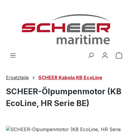
Zum Hauptinhalt springen
Ware
Ersatzteile
SCHEER Kabola KB EcoLine
SCHEER-Ölpumpenmotor (KB
EcoLine, HR Serie BE)
Bildergalerie überspringen