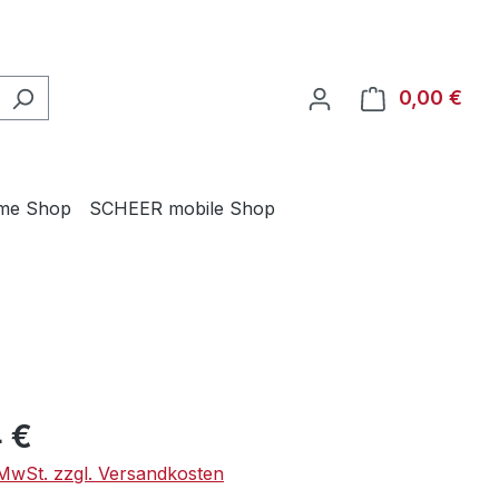
0,00 €
Ware
me Shop
SCHEER mobile Shop
eis:
 €
. MwSt. zzgl. Versandkosten