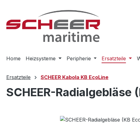
m Hauptinhalt springen
Zur Suche springen
Zur Hauptnavigation springen
Home
Heizsysteme
Peripherie
Ersatzteile
W
Ersatzteile
SCHEER Kabola KB EcoLine
SCHEER-Radialgebläse (K
Bildergalerie überspringen