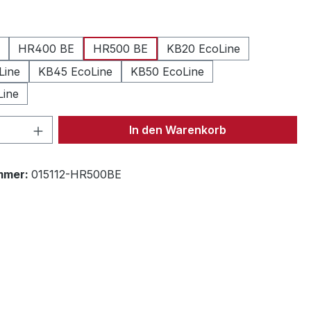
len
HR400 BE
HR500 BE
KB20 EcoLine
Line
KB45 EcoLine
KB50 EcoLine
Line
 Anzahl: Gib den gewünschten Wert ein 
In den Warenkorb
mmer:
015112-HR500BE