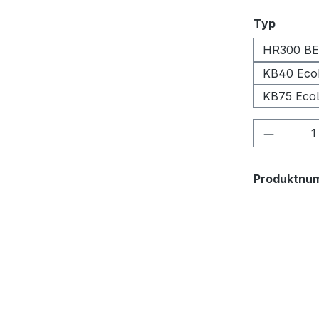
auswäh
Typ
HR300 BE
KB40 Eco
KB75 Eco
Produkt
Produktnu