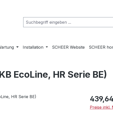
artung
Installation
SCHEER Website
SCHEER ho
B EcoLine, HR Serie BE)
Regulärer Pr
439,64
Preise inkl