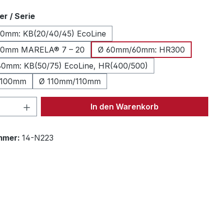
auswählen
r / Serie
0mm: KB(20/40/45) EcoLine
0mm MARELA® 7 – 20
Ø 60mm/60mm: HR300
0mm: KB(50/75) EcoLine, HR(400/500)
/100mm
Ø 110mm/110mm
 Anzahl: Gib den gewünschten Wert ein 
In den Warenkorb
mmer:
14-N223