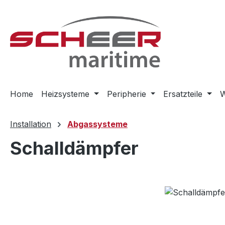
m Hauptinhalt springen
Zur Suche springen
Zur Hauptnavigation springen
Home
Heizsysteme
Peripherie
Ersatzteile
W
Installation
Abgassysteme
Schalldämpfer
Bildergalerie überspringen