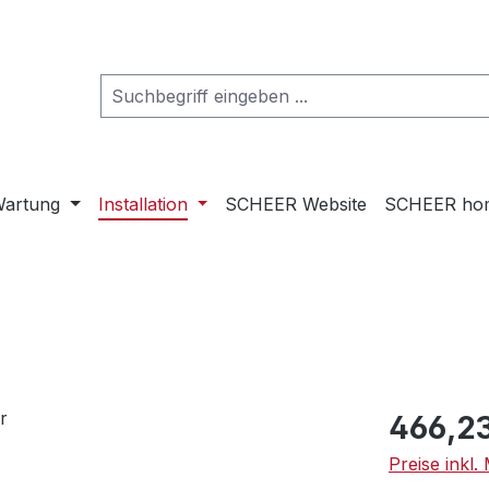
artung
Installation
SCHEER Website
SCHEER ho
Regulärer Pr
466,2
Preise inkl