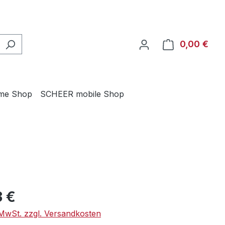
0,00 €
Ware
me Shop
SCHEER mobile Shop
eis:
3 €
. MwSt. zzgl. Versandkosten