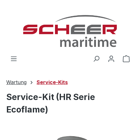
Zum Hauptinhalt springen
Ware
Wartung
Service-Kits
Service-Kit (HR Serie
Ecoflame)
Bildergalerie überspringen