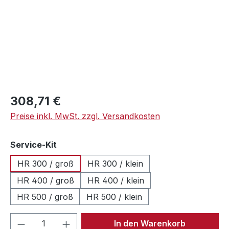
Regulärer Preis:
308,71 €
Preise inkl. MwSt. zzgl. Versandkosten
auswählen
Service-Kit
HR 300 / groß
HR 300 / klein
HR 400 / groß
HR 400 / klein
HR 500 / groß
HR 500 / klein
Produkt Anzahl: Gib den gewünschten We
In den Warenkorb