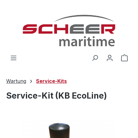
Zum Hauptinhalt springen
Ware
Wartung
Service-Kits
Service-Kit (KB EcoLine)
Bildergalerie überspringen