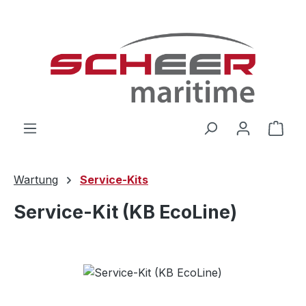
Zum Hauptinhalt springen
Ware
Wartung
Service-Kits
Service-Kit (KB EcoLine)
Bildergalerie überspringen