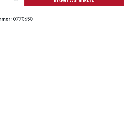
In den Warenkorb
mmer:
0770650