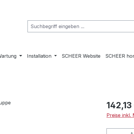
artung
Installation
SCHEER Website
SCHEER ho
Regulärer Pr
142,13
Preise inkl
Produkt