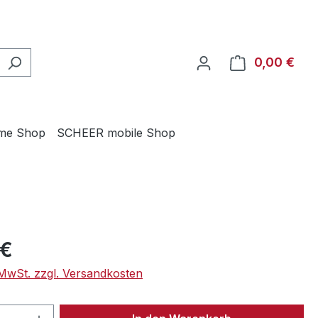
0,00 €
Ware
me Shop
SCHEER mobile Shop
eis:
 €
. MwSt. zzgl. Versandkosten
 Anzahl: Gib den gewünschten Wert ein 