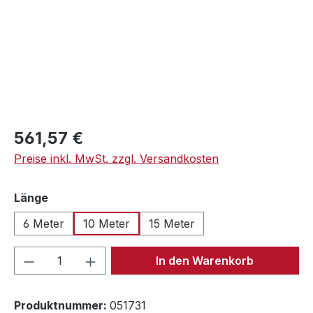
Regulärer Preis:
561,57 €
Preise inkl. MwSt. zzgl. Versandkosten
auswählen
Länge
6 Meter
10 Meter
15 Meter
Produkt Anzahl: Gib den gewünschten We
In den Warenkorb
Produktnummer:
051731