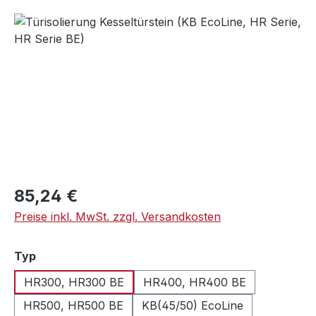
Bildergalerie überspringen
Regulärer Preis:
85,24 €
Preise inkl. MwSt. zzgl. Versandkosten
auswählen
Typ
HR300, HR300 BE
HR400, HR400 BE
HR500, HR500 BE
KB(45/50) EcoLine